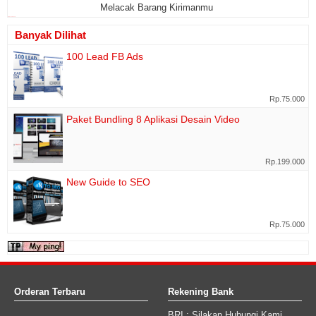
Melacak Barang Kirimanmu
www.cekresi.com
Banyak Dilihat
100 Lead FB Ads
Rp.75.000
Paket Bundling 8 Aplikasi Desain Video
Rp.199.000
New Guide to SEO
Rp.75.000
Orderan Terbaru
Rekening Bank
BRI
: Silakan Hubungi Kami