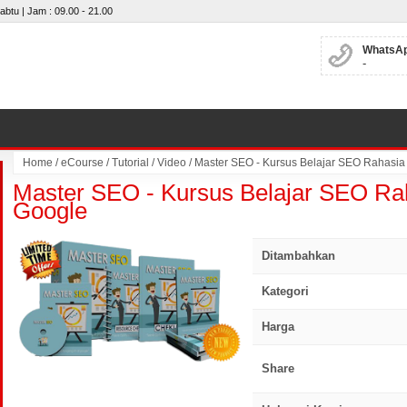
abtu | Jam : 09.00 - 21.00
WhatsAp
-
Home
/
eCourse
/
Tutorial
/
Video
/
Master SEO - Kursus Belajar SEO Rahasia
Master SEO - Kursus Belajar SEO Rah
Google
Ditambahkan
Kategori
Harga
click to zoom
Share