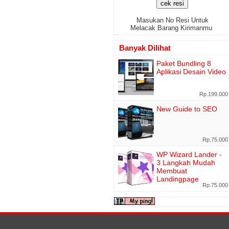
Masukan No Resi Untuk
Melacak Barang Kirimanmu
www.cekresi.com
Banyak Dilihat
Paket Bundling 8
Aplikasi Desain Video
Rp.199.000
New Guide to SEO
Rp.75.000
WP Wizard Lander -
3 Langkah Mudah
Membuat
Landingpage
Rp.75.000