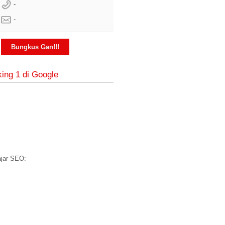
-
-
Bungkus Gan!!!
ing 1 di Google
ajar SEO: