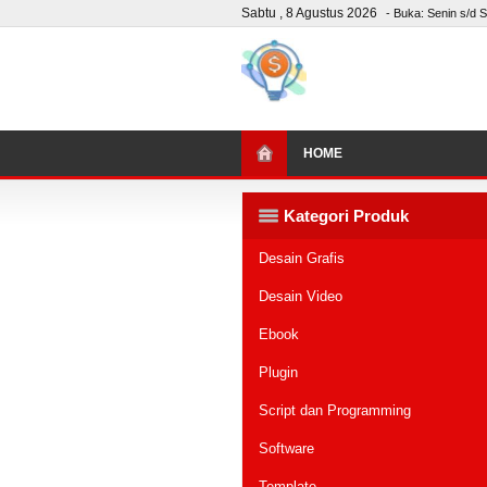
Sabtu , 8 Agustus 2026
- Buka: Senin s/d S
HOME
Kategori Produk
Desain Grafis
Desain Video
Ebook
Plugin
Script dan Programming
Software
Template