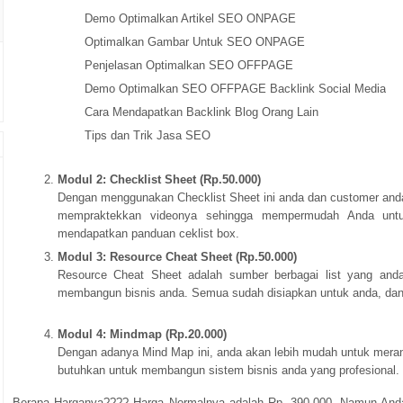
Demo Optimalkan Artikel SEO ONPAGE
Optimalkan Gambar Untuk SEO ONPAGE
Penjelasan Optimalkan SEO OFFPAGE
Demo Optimalkan SEO OFFPAGE Backlink Social Media
Cara Mendapatkan Backlink Blog Orang Lain
Tips dan Trik Jasa SEO
Modul 2: Checklist Sheet (Rp.50.000)
Dengan menggunakan Checklist Sheet ini anda dan customer a
mempraktekkan videonya sehingga mempermudah Anda unt
mendapatkan panduan ceklist box.
Modul 3: Resource Cheat Sheet (Rp.50.000)
Resource Cheat Sheet adalah sumber berbagai list yang anda
membangun bisnis anda. Semua sudah disiapkan untuk anda, dan
Modul 4: Mindmap (Rp.20.000)
Dengan adanya Mind Map ini, anda akan lebih mudah untuk mer
butuhkan untuk membangun sistem bisnis anda yang profesional. L
Berapa Harganya???? Harga Normalnya adalah Rp. 390.000, Namun And