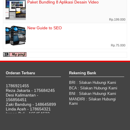
Paket Bundling 8 Aplikasi Desain Video
Rp.199.000
New Guide to SEO
Rp.75.000
Orderan Terbaru
Rekening Bank
Andi Cikarang - 154879610
Bayu Semarang -
BRI
: Silakan Hubungi Kami
1786921455
Reza Jakarta - 175684245
BCA
: Silakan Hubungi Kami
Desi Kalimantan -
BNI
: Silakan Hubungi Kami
156856451
MANDIRI
: Silakan Hubungi
Zaki Bandung - 148645899
Kami
Linda Aceh - 178654321
Isman Bali - 165454622
Asep Bogor - 176856456