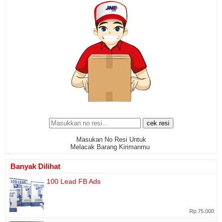
Masukan No Resi Untuk
Melacak Barang Kirimanmu
www.cekresi.com
Banyak Dilihat
100 Lead FB Ads
Rp.75.000